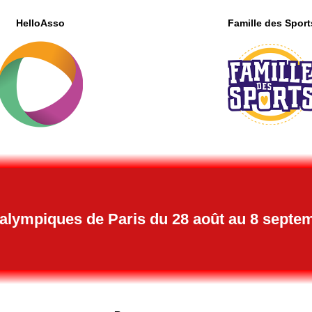
HelloAsso
Famille des Sport
alympiques de Paris du 28 août au 8 septe